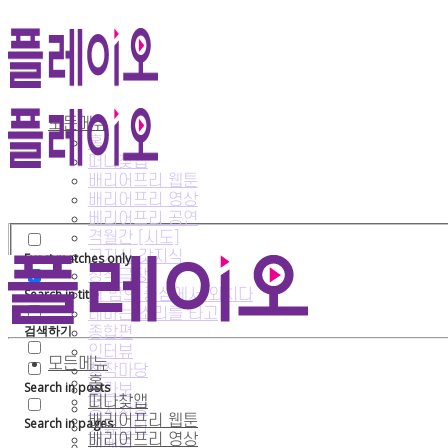
검색 결과가 없습니다!
모든메뉴
홈
검색 결과와 일치하는 내용이 없습니다.
떠나찾앱
배리어프리 웹툰
배리어프리 영상
베리어프리 공연
격월간 [시도]
고지식 갓지식
Exact matches only
Exact matches only
창작극장
내 맘의 중심에서 외치다
Search in title
Search in title
테마는 소리를 타고
검색하기
종합편
검색하기
인터뷰
모든메뉴
창작마당
홈
Search in posts
콜라보
Search in posts
떠나찾앱
공지사항
배리어프리 웹툰
Search in pages
커뮤니티
Search in pages
배리어프리 영상
이벤트