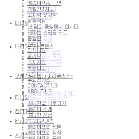
베리어프리 공연
무료콘텐츠
격월간 [시도]
CONTACT US
고지식 갓지식
ABOUT US
창작극장
떠나찾
내 맘의 중심에서 외치다
떠나찾앱 바로가기
테마는 소리를 타고
캐릭터 소개
종합편
떠나찾 상점
인터뷰
배리어프리 콘텐츠
창작마당
배리어프리 웹툰
콜라보
배리어프리 영상
공지사항
베리어프리 공연
커뮤니티
격월간 [시도]
이벤트
팟캐스트잡지 <소리꼴라쥬>
무료콘텐츠
고지식 갓지식
CONTACT US
창작극장
ABOUT US
내맘의 중심에서 외치다
떠나찾
테마는 소리를 타고
떠나찾앱 바로가기
종합편
캐릭터 소개
참여마당
떠나찾 상점
인터뷰
배리어프리 콘텐츠
응원메시지
배리어프리 웹툰
창작마당
배리어프리 영상
게시판
베리어프리 공연