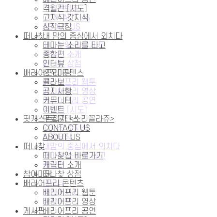
무료콘텐츠
격월간 [시도]
CONTACT US
고지식 갓지식
ABOUT US
창작극장
떠나찾
내 맘의 중심에서 외치다
떠나찾앱 바로가기
테마는 소리를 타고
캐릭터 소개
종합편
떠나찾 상점
인터뷰
배리어프리 콘텐츠
창작마당
배리어프리 웹툰
콜라보
배리어프리 영상
공지사항
베리어프리 공연
커뮤니티
격월간 [시도]
이벤트
팟캐스트잡지 <소리꼴라쥬>
무료콘텐츠
고지식 갓지식
CONTACT US
창작극장
ABOUT US
떠나찾
내맘의 중심에서 외치다
테마는 소리를 타고
떠나찾앱 바로가기
종합편
캐릭터 소개
참여마당
떠나찾 상점
배리어프리 콘텐츠
인터뷰
응원메시지
배리어프리 웹툰
창작마당
배리어프리 영상
게시판
베리어프리 공연