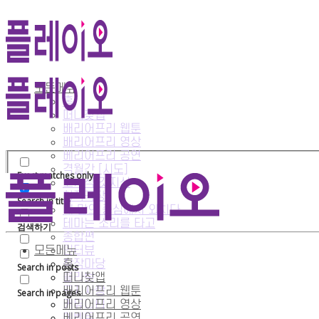
검색 결과가 없습니다!
모든메뉴
홈
검색 결과와 일치하는 내용이 없습니다.
떠나찾앱
배리어프리 웹툰
배리어프리 영상
베리어프리 공연
격월간 [시도]
Exact matches only
고지식 갓지식
Exact matches only
창작극장
Search in title
내 맘의 중심에서 외치다
Search in title
테마는 소리를 타고
검색하기
종합편
검색하기
모든메뉴
인터뷰
창작마당
홈
Search in posts
콜라보
떠나찾앱
Search in posts
공지사항
배리어프리 웹툰
Search in pages
커뮤니티
배리어프리 영상
Search in pages
이벤트
베리어프리 공연