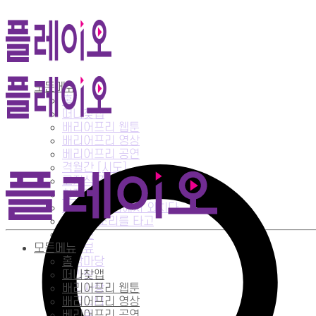
팟캐스트잡지 《소리꼴라쥬》
모든메뉴
홈
떠나찾앱
배리어프리 웹툰
배리어프리 영상
창작극장(드라마)
베리어프리 공연
격월간 [시도]
Start 콘텐츠
고지식 갓지식
창작극장
내 맘의 중심에서 외치다
테마는 소리를 타고
종합편
모든메뉴
인터뷰
창작마당
홈
콜라보
떠나찾앱
공지사항
배리어프리 웹툰
커뮤니티
배리어프리 영상
이벤트
베리어프리 공연