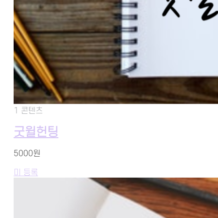
1 콘텐츠
굿윌헌팅
5000원
미 등록