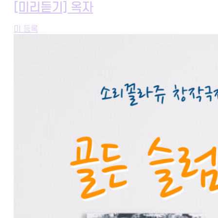
[미리듣기] 옥자
미 등록