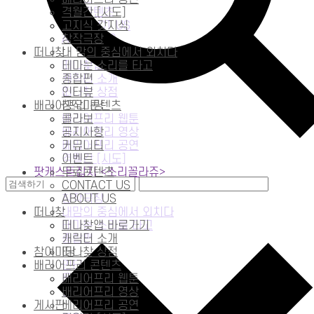
무료콘텐츠
격월간 [시도]
CONTACT US
고지식 갓지식
ABOUT US
창작극장
떠나찾
내 맘의 중심에서 외치다
떠나찾앱 바로가기
테마는 소리를 타고
캐릭터 소개
종합편
떠나찾 상점
인터뷰
배리어프리 콘텐츠
창작마당
배리어프리 웹툰
콜라보
배리어프리 영상
공지사항
베리어프리 공연
커뮤니티
격월간 [시도]
이벤트
팟캐스트잡지 <소리꼴라쥬>
무료콘텐츠
고지식 갓지식
CONTACT US
창작극장
ABOUT US
떠나찾
내맘의 중심에서 외치다
테마는 소리를 타고
떠나찾앱 바로가기
종합편
캐릭터 소개
참여마당
떠나찾 상점
배리어프리 콘텐츠
인터뷰
응원메시지
배리어프리 웹툰
창작마당
배리어프리 영상
1 콘텐츠
게시판
베리어프리 공연