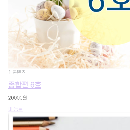
1 콘텐츠
종합편 6호
20000원
미 등록