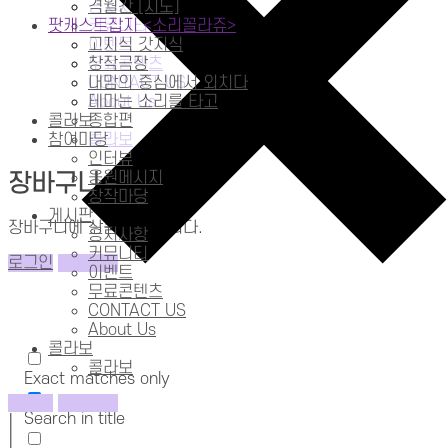
공지사항
격월간 [시도]
[미리듣기] 옥자
팟캐스트잡지 <소리꼴라쥬>
커뮤니티
이벤트
고지식 갓지식
무료콘텐츠
창작극장
미 등록
CONTACT US
내맘의 중심에서 외치다
About Us
테마는 소리를 타고
콜라보
종합편
참여마당
콜라보
인터뷰
응원메시지
장바구니
창작마당
게시판
장바구니에 상품이 없습니다.
공지사항
커뮤니티
로그인
회원가입
이벤트
무료콘텐츠
CONTACT US
About Us
콜라보
콜라보
Exact matches only
로그인
회원가입
Search in title